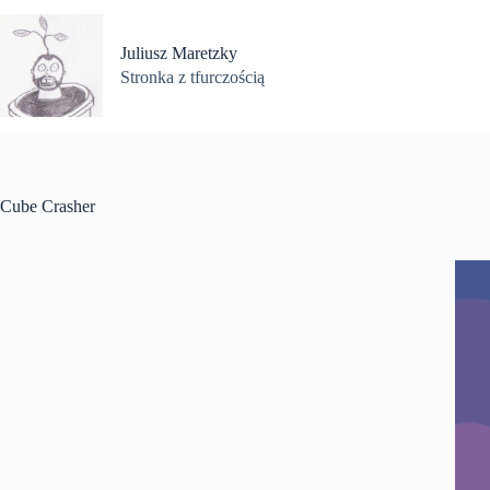
Przejdź
do
treści
Juliusz Maretzky
Stronka z tfurczością
Cube Crasher