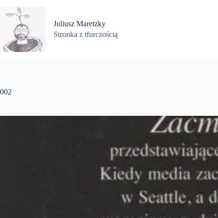
Przejdź
do
treści
Juliusz Maretzky
Stronka z tfurczością
002