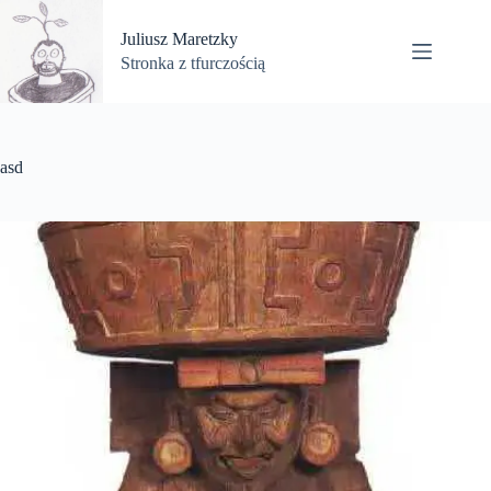
Przejdź
do
Juliusz Maretzky
treści
Stronka z tfurczością
asd