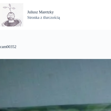
Przejdź
do
treści
Juliusz Maretzky
Stronka z tfurczością
cam00352