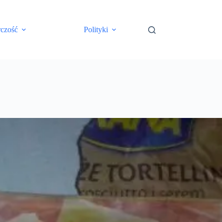
rczość
Polityki