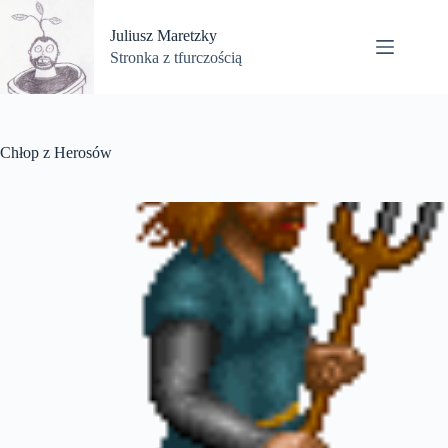
Przejdź
do
Juliusz Maretzky
treści
Stronka z tfurczością
Chłop z Herosów