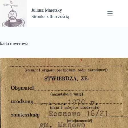
Przejdź
do
Juliusz Maretzky
treści
Stronka z tfurczością
karta rowerowa