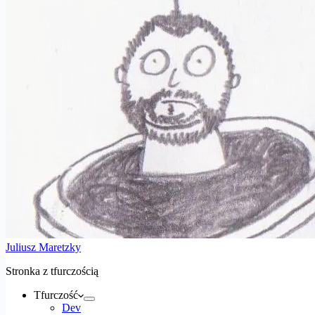
Juliusz Maretzky
Stronka z tfurczością
Tfurczość
Dev