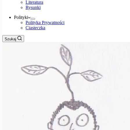
Literatura
Rysunki
Polityki
Polityka Prywatności
Ciasteczka
Szukaj