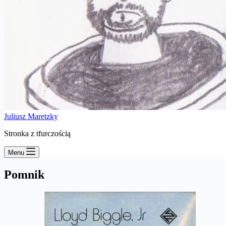
Juliusz Maretzky
Stronka z tfurczością
Menu
Pomnik