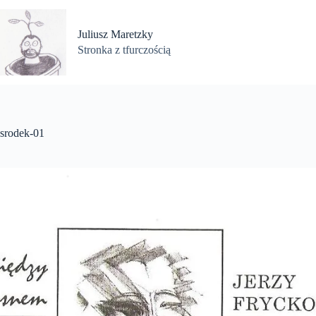
Przejdź
do
treści
Juliusz Maretzky
Stronka z tfurczością
srodek-01