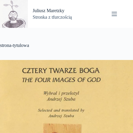
Przejdź
do
Juliusz Maretzky
treści
Stronka z tfurczością
strona-tytulowa