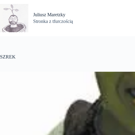
Przejdź
do
treści
Juliusz Maretzky
Stronka z tfurczością
SZREK