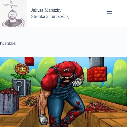
Przejdź
do
Juliusz Maretzky
treści
Stronka z tfurczością
twardziel