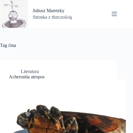
Przejdź
do
Juliusz Maretzky
treści
Stronka z tfurczością
Tag
ćma
Literatura
Acherontia atropos