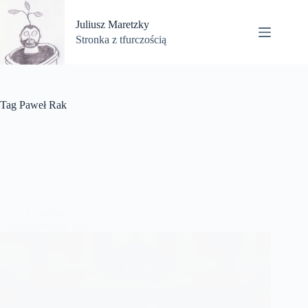
Przejdź
do
Juliusz Maretzky
treści
Stronka z tfurczością
Tag
Paweł Rak
Literatura
Niezapomniany rejs