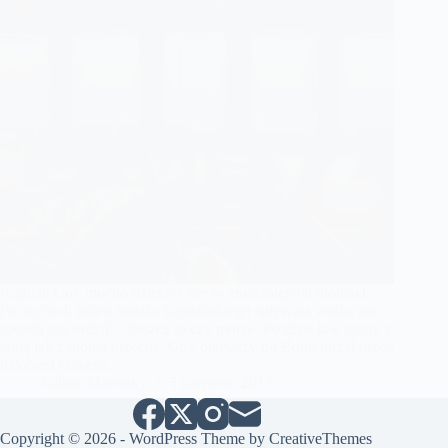
Kapitan Cox mocno dzierżył ster w zmarzniętych dłoniach.
Po szybach okien mostka kapitańskiego spływała woda, nie
sposób stwierdzić – deszcz to czy morze. Potężne fale igrały z
łajbą jak z łupiną orzecha. Gdy pierwszy po Bogu ujrzał przed
dziobem krakena,…
Juliusz Maretzky
5 czerwca, 2017
Copyright © 2026 - WordPress Theme by
CreativeThemes